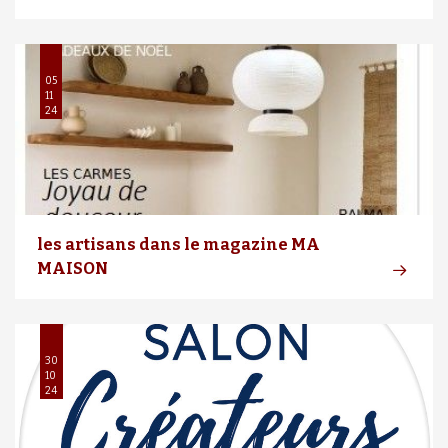
05
11
24
les artisans dans le magazine MA
MAISON
30
10
24