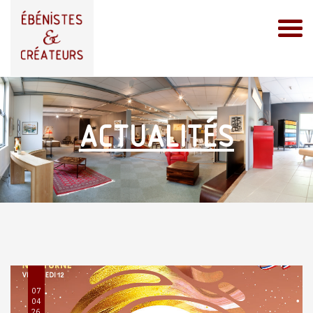
ACTUALITÉS
07
04
26