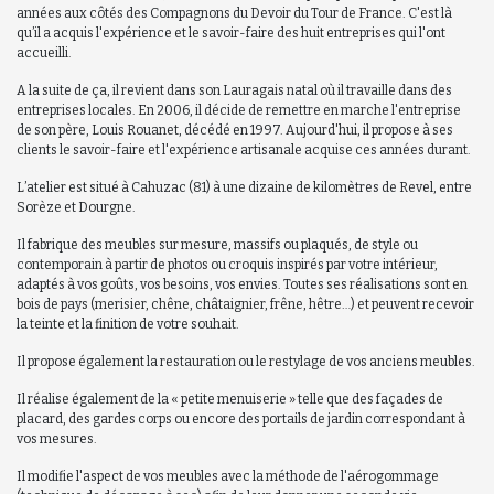
années aux côtés des Compagnons du Devoir du Tour de France. C'est là
qu’il a acquis l'expérience et le savoir-faire des huit entreprises qui l'ont
accueilli.
A la suite de ça, il revient dans son Lauragais natal où il travaille dans des
entreprises locales. En 2006, il décide de remettre en marche l'entreprise
de son père, Louis Rouanet, décédé en 1997. Aujourd'hui, il propose à ses
clients le savoir-faire et l'expérience artisanale acquise ces années durant.
L’atelier est situé à Cahuzac (81) à une dizaine de kilomètres de Revel, entre
Sorèze et Dourgne.
Il fabrique des meubles sur mesure, massifs ou plaqués, de style ou
contemporain à partir de photos ou croquis inspirés par votre intérieur,
adaptés à vos goûts, vos besoins, vos envies. Toutes ses réalisations sont en
bois de pays (merisier, chêne, châtaignier, frêne, hêtre…) et peuvent recevoir
la teinte et la finition de votre souhait.
Il propose également la restauration ou le restylage de vos anciens meubles.
Il réalise également de la « petite menuiserie » telle que des façades de
placard, des gardes corps ou encore des portails de jardin correspondant à
vos mesures.
Il modifie l'aspect de vos meubles avec la méthode de l'aérogommage